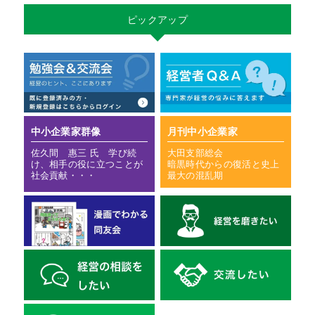
ピックアップ
中小企業家群像
月刊中小企業家
佐久間 惠三 氏 学び続
大田支部総会
け、相手の役に立つことが
暗黒時代からの復活と史上
社会貢献・・・
最大の混乱期