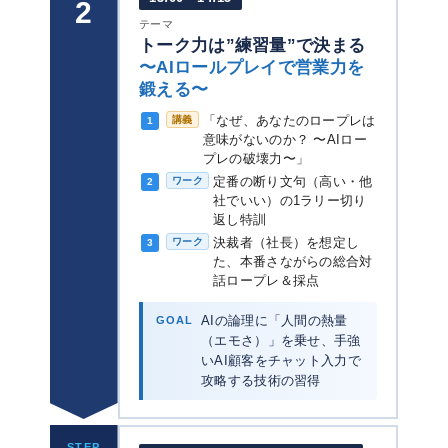
2
テーマ
トーク力は”練習量”で決まる
〜AIロールプレイで営業力を
鍛える〜
「なぜ、あなたのロープレは
講義
1
意味がないのか？ 〜AIロー
プレの破壊力〜」
定番の断り文句（高い・他
ワーク
2
社でいい）の1ラリー切り
返し特訓
決裁者（社長）を想定し
ワーク
3
た、本番さながらの総合対
話ロープレ＆採点
GOAL
AIの論理に「人間の熱量
（エモさ）」を乗せ、手強
いAI顧客をチャット入力で
攻略する技術の習得
STEP