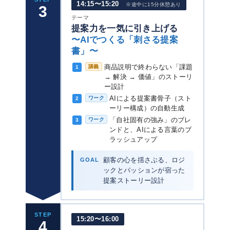
14:15〜15:20
※途中に15分休憩あり
3
テーマ
提案力を一気に引き上げる
〜AIでつくる「刺さる提案
書」〜
商品説明で終わらない「課題
講義
1
→ 解決 → 価値」のストーリ
ー設計
AIによる提案書骨子（スト
ワーク
2
ーリー構成）の自動生成
「自社固有の強み」のブレ
ワーク
3
ンドと、AIによる言葉のブ
ラッシュアップ
GOAL
顧客の心を揺さぶる、ロジ
ックとパッションが宿った
提案ストーリー設計
STEP
15:20〜16:00
4