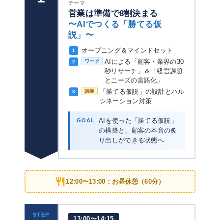
テーマ
営業は準備で8割決まる
〜AIでつくる「勝てる仮
説」〜
オープニング＆マインドセット
1
AIによる「顧客・業界の30
ワーク
2
秒リサーチ」＆「経営課題
とニーズの言語化」
「勝てる仮説」の設計とハル
講義
3
シネーション対策
GOAL
AIを使った「勝てる仮説」
の構築と、顧客の本音の炙
り出しができる状態へ
12:00〜13:00：お昼休憩（60分）
STEP
13:00〜14:15