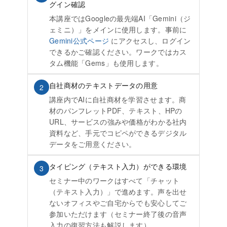
グイン確認
本講座ではGoogleの最先端AI「Gemini（ジ
ェミニ）」をメインに使用します。事前に
Gemini公式ページ
にアクセスし、ログイン
できるかご確認ください。ワークではカス
タム機能「Gems」も使用します。
自社商材のテキストデータの用意
2
講座内でAIに自社商材を学習させます。商
材のパンフレットPDF、テキスト、HPの
URL、サービスの強みや価格がわかる社内
資料など、手元でコピペができるデジタル
データをご用意ください。
タイピング（テキスト入力）ができる環境
3
セミナー中のワークはすべて「チャット
（テキスト入力）」で進めます。声を出せ
ないオフィスやご自宅からでも安心してご
参加いただけます（セミナー終了後の音声
入力の復習方法も解説します）。