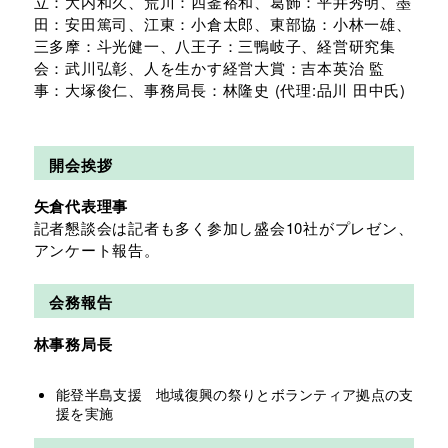
立：大内和久、荒川：四釜裕和、葛飾：平井秀明、墨
田：安田篤司、江東：小倉太郎、東部協：小林一雄、
三多摩：斗光健一、八王子：三鴨岐子、経営研究集
会：武川弘彰、人を生かす経営大賞：吉本英治 監
事：大塚俊仁、事務局長：林隆史 (代理:品川 田中氏)
開会挨拶
矢倉代表理事
記者懇談会は記者も多く参加し盛会10社がプレゼン、
アンケート報告。
会務報告
林事務局長
能登半島支援 地域復興の祭りとボランティア拠点の支
援を実施