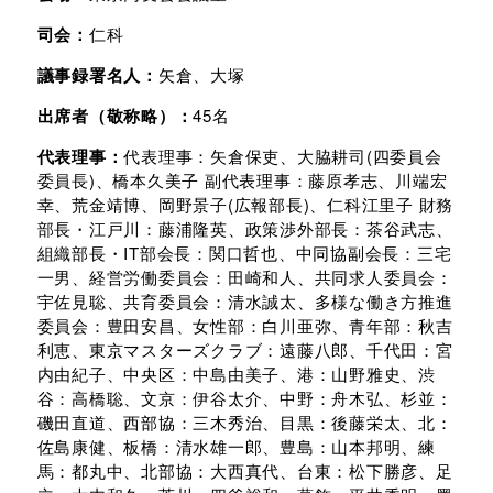
司会：
仁科
議事録署名人：
矢倉、大塚
出席者（敬称略）：
45名
代表理事：
代表理事：矢倉保吏、大脇耕司(四委員会
委員長)、橋本久美子 副代表理事：藤原孝志、川端宏
幸、荒金靖博、岡野景子(広報部長)、仁科江里子 財務
部長・江戸川：藤浦隆英、政策渉外部長：茶谷武志、
組織部長・IT部会長：関口哲也、中同協副会長：三宅
一男、経営労働委員会：田崎和人、共同求人委員会：
宇佐見聡、共育委員会：清水誠太、多様な働き方推進
委員会：豊田安昌、女性部：白川亜弥、青年部：秋吉
利恵、東京マスターズクラブ：遠藤八郎、千代田：宮
内由紀子、中央区：中島由美子、港：山野雅史、渋
谷：高橋聡、文京：伊谷太介、中野：舟木弘、杉並：
磯田直道、西部協：三木秀治、目黒：後藤栄太、北：
佐島康健、板橋：清水雄一郎、豊島：山本邦明、練
馬：都丸中、北部協：大西真代、台東：松下勝彦、足