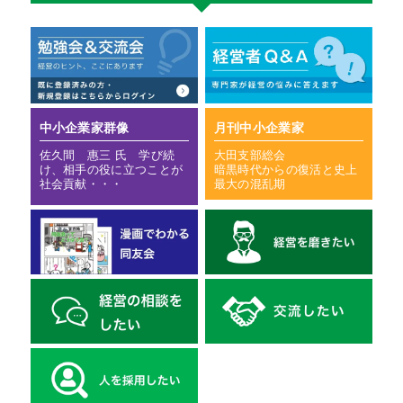
中小企業家群像
月刊中小企業家
佐久間 惠三 氏 学び続
大田支部総会
け、相手の役に立つことが
暗黒時代からの復活と史上
社会貢献・・・
最大の混乱期