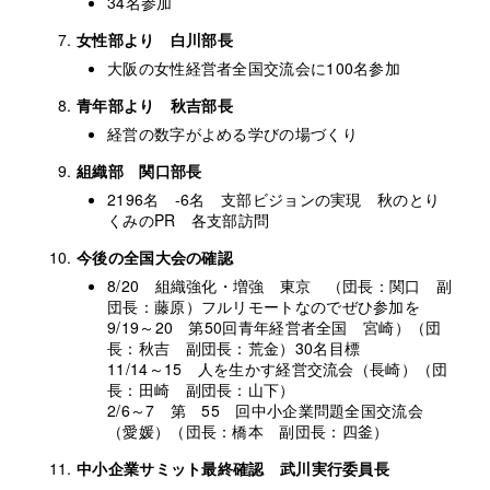
34名参加
女性部より 白川部長
大阪の女性経営者全国交流会に100名参加
青年部より 秋吉部長
経営の数字がよめる学びの場づくり
組織部 関口部長
2196名 -6名 支部ビジョンの実現 秋のとり
くみのPR 各支部訪問
今後の全国大会の確認
8/20 組織強化・増強 東京 （団長：関口 副
団長：藤原）フルリモートなのでぜひ参加を
9/19～20 第50回青年経営者全国 宮崎）（団
長：秋吉 副団長：荒金）30名目標
11/14～15 人を生かす経営交流会（長崎）（団
長：田崎 副団長：山下）
2/6～7 第 55 回中小企業問題全国交流会
（愛媛）（団長：橋本 副団長：四釜）
中小企業サミット最終確認 武川実行委員長