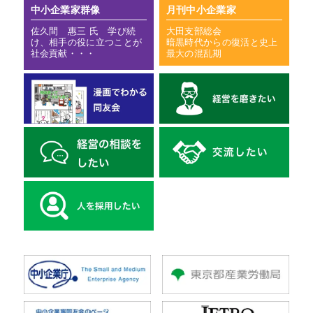
中小企業家群像
月刊中小企業家
佐久間 惠三 氏 学び続
大田支部総会
け、相手の役に立つことが
暗黒時代からの復活と史上
社会貢献・・・
最大の混乱期