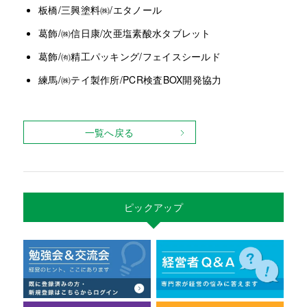
板橋/三興塗料㈱/エタノール
葛飾/㈱信日康/次亜塩素酸水タブレット
葛飾/㈲精工パッキング/フェイスシールド
練馬/㈱テイ製作所/PCR検査BOX開発協力
一覧へ戻る
ピックアップ