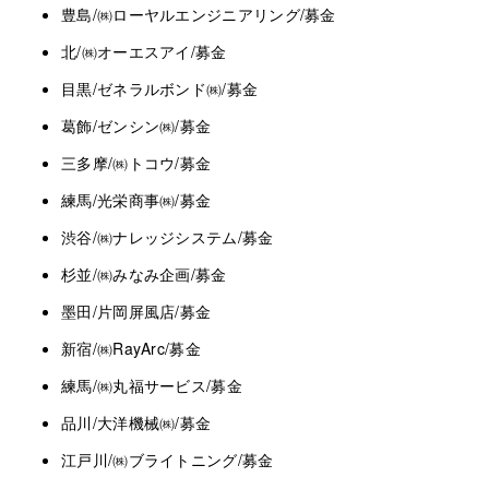
豊島/㈱ローヤルエンジニアリング/募金
北/㈱オーエスアイ/募金
目黒/ゼネラルボンド㈱/募金
葛飾/ゼンシン㈱/募金
三多摩/㈱トコウ/募金
練馬/光栄商事㈱/募金
渋谷/㈱ナレッジシステム/募金
杉並/㈱みなみ企画/募金
墨田/片岡屏風店/募金
新宿/㈱RayArc/募金
練馬/㈱丸福サービス/募金
品川/大洋機械㈱/募金
江戸川/㈱ブライトニング/募金