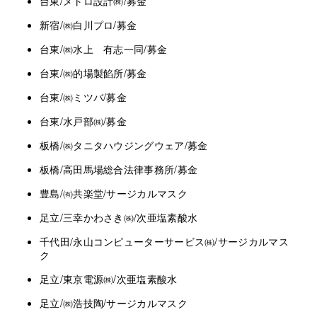
台東/メトロ設計㈱/募金
新宿/㈱白川プロ/募金
台東/㈱水上 有志一同/募金
台東/㈱的場製餡所/募金
台東/㈱ミツバ/募金
台東/水戸部㈱/募金
板橋/㈱タニタハウジングウェア/募金
板橋/高田馬場総合法律事務所/募金
豊島/㈲共楽堂/サージカルマスク
足立/三幸かわさき㈱/次亜塩素酸水
千代田/永山コンピューターサービス㈱/サージカルマス
ク
足立/東京電源㈱/次亜塩素酸水
足立/㈱浩技陶/サージカルマスク