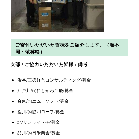
ご寄付いただいた皆様をご紹介します。（順不
同・敬称略）
支部 / ご協力いただいた皆様 / 備考
渋谷/三徳経営コンサルティング/募金
江戸川/㈲にしかわ弁慶/募金
台東/㈱エム・ソフト/募金
荒川/㈱協和ロープ/募金
北/サンライト㈱/募金
品川/㈱日米商会/募金