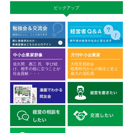
ピックアップ
中小企業家群像
月刊中小企業家
佐久間 惠三 氏 学び続
大田支部総会
け、相手の役に立つことが
暗黒時代からの復活と史上
社会貢献・・・
最大の混乱期