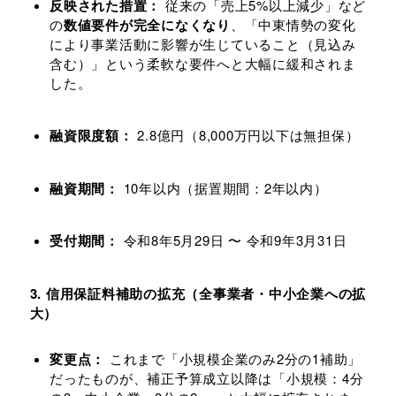
反映された措置：
従来の「売上5%以上減少」など
の
数値要件が完全になくなり
、「中東情勢の変化
により事業活動に影響が生じていること（見込み
含む）」という柔軟な要件へと大幅に緩和されま
した。
融資限度額：
2.8億円（8,000万円以下は無担保）
融資期間：
10年以内（据置期間：2年以内）
受付期間：
令和8年5月29日 〜 令和9年3月31日
3. 信用保証料補助の拡充（全事業者・中小企業への拡
大）
変更点：
これまで「小規模企業のみ2分の1補助」
だったものが、補正予算成立以降は「小規模：4分