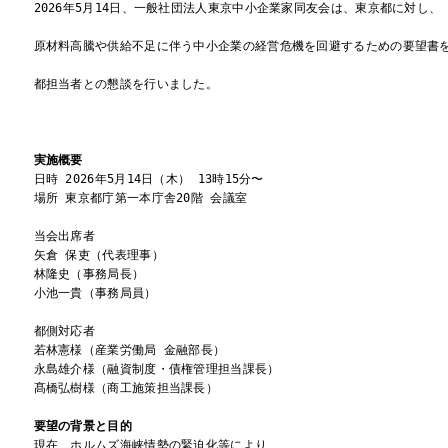
2026年5月14日、一般社団法人東京中小企業家同友会は、東京都に対し、

原材料高騰や供給不足に伴う中小企業の経営危機を回避するための要望書を
都担当者との懇談を行いました。

実施概要
日時 2026年5月14日（木） 13時15分〜

場所 東京都庁第一本庁舎20階 会議室

当会出席者

矢倉 保吏（代表理事）

林隆史（事務局長）

小池一貴（事務局員）

都側対応者

若林憲様（産業労働局 金融部長）

永島雄介様（融資制度・債権管理担当課長）

髙橋弘樹様（商工施策担当課長）

要望の背景と目的
現在、ホルムズ海峡情勢の緊迫化等により、
