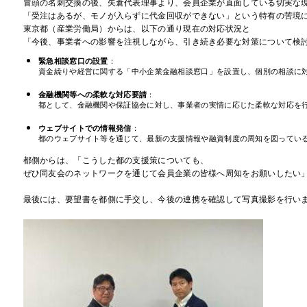
冒頭の名刺交換の後、矢倉代表理事より、会員企業が直面している切実な現
「受注はあるが、モノが入らずに代金回収ができない」という特有の苦境に
東京都（産業労働局）からは、以下の通り現在の対応状況と

「今後、事業者への影響を注視しながら、引き続き必要な対策について検
緊急相談窓口の設置
：

資金繰りや経営に関する「中小企業金融相談窓口」を設置し、個別の相談に
金融機関等への柔軟な対応要請
：

都として、金融機関や保証協会に対し、事業者の実情に応じた柔軟な対応を
ウェブサイトでの情報発信
：

都のウェブサイト等を通じて、最新の支援情報や融資制度の周知を図ってい
都側からは、「こうした都の支援策についても、

ぜひ同友会のネットワークを通じて会員企業の皆様へ周知をお願いしたい」
最後には、要望書を都側に手交し、今後の連携を確認して写真撮影を行いま