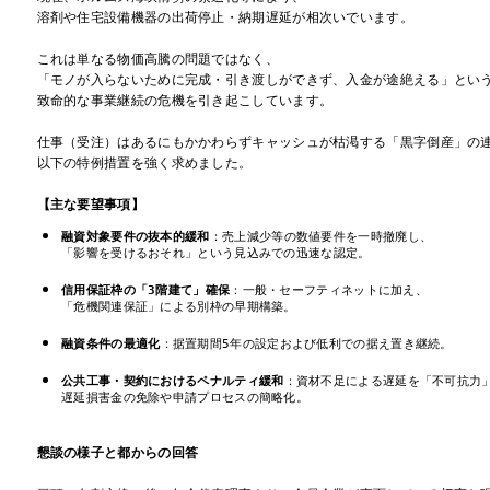
溶剤や住宅設備機器の出荷停止・納期遅延が相次いでいます。

これは単なる物価高騰の問題ではなく、

「モノが入らないために完成・引き渡しができず、入金が途絶える」という
致命的な事業継続の危機を引き起こしています。

仕事（受注）はあるにもかかわらずキャッシュが枯渇する「黒字倒産」の連
以下の特例措置を強く求めました。

【主な要望事項】
融資対象要件の抜本的緩和
：売上減少等の数値要件を一時撤廃し、

「影響を受けるおそれ」という見込みでの迅速な認定。
信用保証枠の「3階建て」確保
：一般・セーフティネットに加え、

「危機関連保証」による別枠の早期構築。
融資条件の最適化
：据置期間5年の設定および低利での据え置き継続。
公共工事・契約におけるペナルティ緩和
：資材不足による遅延を「不可抗力」
遅延損害金の免除や申請プロセスの簡略化。
懇談の様子と都からの回答