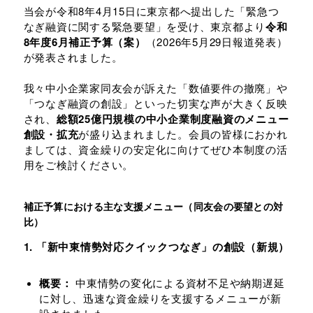
当会が令和8年4月15日に東京都へ提出した「緊急つ
なぎ融資に関する緊急要望」を受け、東京都より
令和
8年度6月補正予算（案）
（2026年5月29日報道発表）
が発表されました。
我々中小企業家同友会が訴えた「数値要件の撤廃」や
「つなぎ融資の創設」といった切実な声が大きく反映
され、
総額25億円規模の中小企業制度融資のメニュー
創設・拡充
が盛り込まれました。会員の皆様におかれ
ましては、資金繰りの安定化に向けてぜひ本制度の活
用をご検討ください。
補正予算における主な支援メニュー（同友会の要望との対
比）
1. 「新中東情勢対応クイックつなぎ」の創設（新規）
概要：
中東情勢の変化による資材不足や納期遅延
に対し、迅速な資金繰りを支援するメニューが新