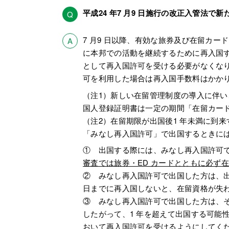
平成24 年7 月9 日施行の改正入管法
Q
7 月9 日以降、有効な旅券及び在留カードを
A
に本邦での活動を継続するために再入国
として再入国許可を受ける必要がなくな
可を利用した場合は再入国手数料はかか
（注1）新しい在留管理制度の導入に伴
国人登録証明書は一定の期間「在留カー
（注2）在留期限が出国後1 年未満に到
「みなし再入国許可」で出国するときに
① 出国する際には、みなし再入国許可で
審査では旅券・ED カードとともに必ず
② みなし再入国許可で出国した方は、出
日までに再入国しないと、在留資格が失
③ みなし再入国許可で出国した方は、
したがって、1 年を超えて出国する可能
おいて再入国許可を受けるようにしてく