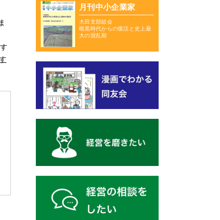
月刊中小企業家
ま
大田支部総会
暗黒時代からの復活と史上最
大の混乱期
望す
す