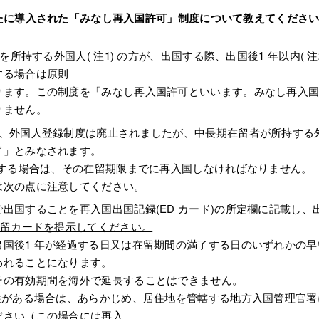
で新たに導入された「みなし再入国許可」制度について教えてくださ
所持する外国人( 注1) の方が、出国する際、出国後1 年以内( 注2
する場合は原則
ります。この制度を「みなし再入国許可といいます。みなし再入
りません。
い、外国人登録制度は廃止されましたが、中長期在留者が所持する
ド」とみなされます。
来する場合は、その在留期限までに再入国しなければなりません。
は次の点に注意してください。
出国することを再入国出国記録(ED カード)の所定欄に記載し、
在留カードを提示してください。
国後1 年が経過する日又は在留期間の満了する日のいずれかの早
われることになります。
その有効期間を海外で延長することはできません。
性がある場合は、あらかじめ、居住地を管轄する地方入国管理官署
ださい（この場合には再入