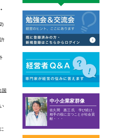
い。
)
国許
外
出国
中小企業家群像
い
佐久間 惠三 氏 学び続け、
相手の役に立つことが社会貢
献・・・
に