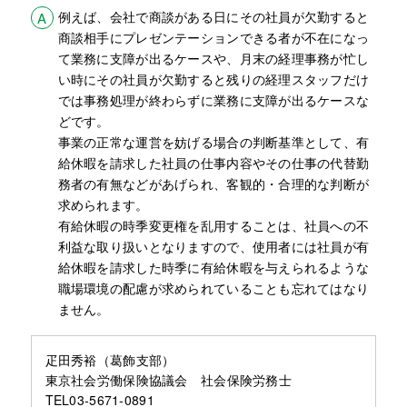
例えば、会社で商談がある日にその社員が欠勤すると
A
商談相手にプレゼンテーションできる者が不在になっ
て業務に支障が出るケースや、月末の経理事務が忙し
い時にその社員が欠勤すると残りの経理スタッフだけ
では事務処理が終わらずに業務に支障が出るケースな
どです。
事業の正常な運営を妨げる場合の判断基準として、有
給休暇を請求した社員の仕事内容やその仕事の代替勤
務者の有無などがあげられ、客観的・合理的な判断が
求められます。
有給休暇の時季変更権を乱用することは、社員への不
利益な取り扱いとなりますので、使用者には社員が有
給休暇を請求した時季に有給休暇を与えられるような
職場環境の配慮が求められていることも忘れてはなり
ません。
疋田秀裕（葛飾支部）
東京社会労働保険協議会 社会保険労務士
TEL03‐5671‐0891