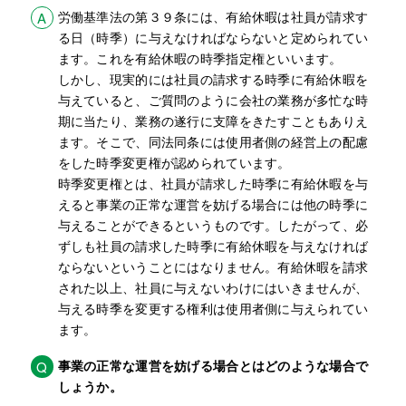
労働基準法の第３９条には、有給休暇は社員が請求す
A
る日（時季）に与えなければならないと定められてい
ます。これを有給休暇の時季指定権といいます。
しかし、現実的には社員の請求する時季に有給休暇を
与えていると、ご質問のように会社の業務が多忙な時
期に当たり、業務の遂行に支障をきたすこともありえ
ます。そこで、同法同条には使用者側の経営上の配慮
をした時季変更権が認められています。
時季変更権とは、社員が請求した時季に有給休暇を与
えると事業の正常な運営を妨げる場合には他の時季に
与えることができるというものです。したがって、必
ずしも社員の請求した時季に有給休暇を与えなければ
ならないということにはなりません。有給休暇を請求
された以上、社員に与えないわけにはいきませんが、
与える時季を変更する権利は使用者側に与えられてい
ます。
事業の正常な運営を妨げる場合とはどのような場合で
Q
しょうか。