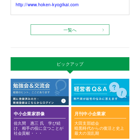
http://www.hoken-kyogikai.com
一覧へ
ピックアップ
中小企業家群像
月刊中小企業家
佐久間 惠三 氏 学び続
大田支部総会
け、相手の役に立つことが
暗黒時代からの復活と史上
社会貢献・・・
最大の混乱期