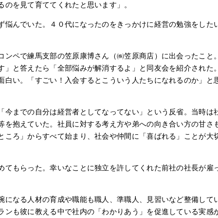
るのを見て育ててくれたと思います」。
ず悩んでいた。４０代になったのをきっかけに経営の勉強をした
コンペで練馬支部の笠原康博さん（㈱笠原商店）に出会ったこと
す」と答えたら「全部悩みが解消するよ」と同友会を紹介された
面白い。「すごい！入会するとこういう人たちになれるのか」と
「今までの自分は経営者としてなってない」という反省。当時は
等を抱えていた。社員に対する考え方や弟への向き合い方の甘さ
ところ」からすべて始まり、社会や仲間に「喜ばれる」ことが大
めてもらった。幸いなことに独立を許してくれた前社の社長が雇
腕になる人材の育成や職能も職人、準職人、見習いなど整備して
ランも彼に教える中で社内の「わかりあう」を促進している実感