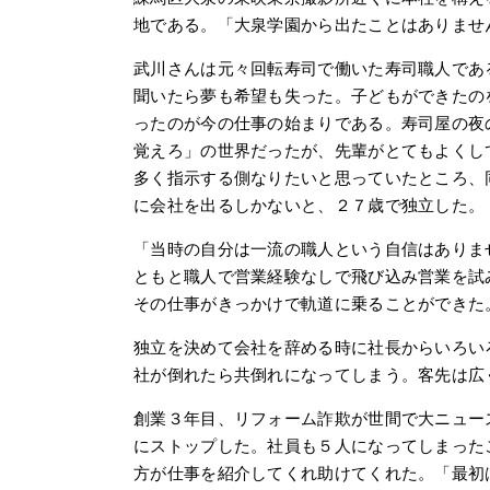
地である。「大泉学園から出たことはありませ
武川さんは元々回転寿司で働いた寿司職人であ
聞いたら夢も希望も失った。子どもができたの
ったのが今の仕事の始まりである。寿司屋の夜
覚えろ」の世界だったが、先輩がとてもよくし
多く指示する側なりたいと思っていたところ、
に会社を出るしかないと、２７歳で独立した。
「当時の自分は一流の職人という自信はありま
ともと職人で営業経験なしで飛び込み営業を試
その仕事がきっかけで軌道に乗ることができた
独立を決めて会社を辞める時に社長からいろい
社が倒れたら共倒れになってしまう。客先は広
創業３年目、リフォーム詐欺が世間で大ニュー
にストップした。社員も５人になってしまった
方が仕事を紹介してくれ助けてくれた。「最初