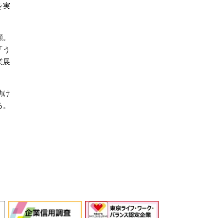
を実
顔。
「う
業展
助け
る。