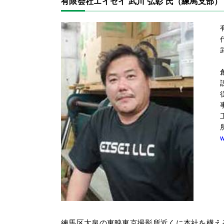
有限会社エイセイ 武川 弘彰 氏（練馬支部）
w
練馬区大泉の東映東京撮影所近くに本社を構え