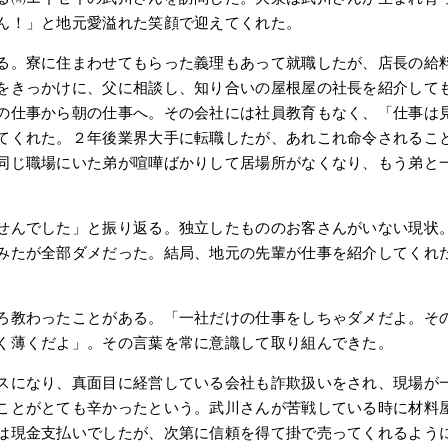
ん！」と地元愛溢れた笑顔で迎えてくれた。
る。寮に住まわせてもらった義理もあって就職したが、店長の給
をきっかけに、父に相談し、知り合いの屋根屋の社長を紹介して
の仕事から朝の仕事へ。その会社には社員教育もなく、「仕事は
てくれた。２年後業界大手に転職したが、あれこれ命令されるこ
同じ職場にいた弟が喧嘩ばかりして居場所がなくなり、もう弟と
せんでした」と振り返る。独立したもののお客さんがいない現状
みたが全部ダメだった。結局、地元の先輩が仕事を紹介してくれ
。
ろ教わったことがある。「一社だけの仕事をしちゃダメだよ。そ
く薄くだよ」。その言葉を常に意識して取り組んできた。
スになり、真面目に経営している会社も詐欺扱いをされ、現場が
ことがとても辛かったという。武川さんが苦戦している時に材料
は現金支払いでしたが、次第に信頼を得て掛で売ってくれるよう