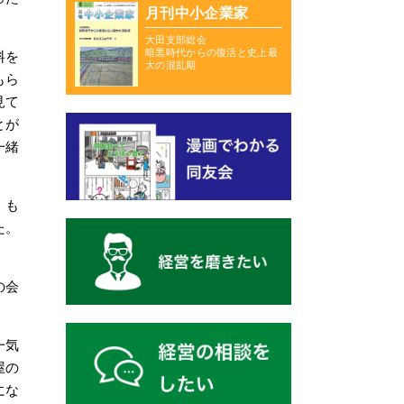
月刊中小企業家
大田支部総会
暗黒時代からの復活と史上最
料を
大の混乱期
もら
見て
とが
一緒
。も
た。
の会
一気
屋の
にな