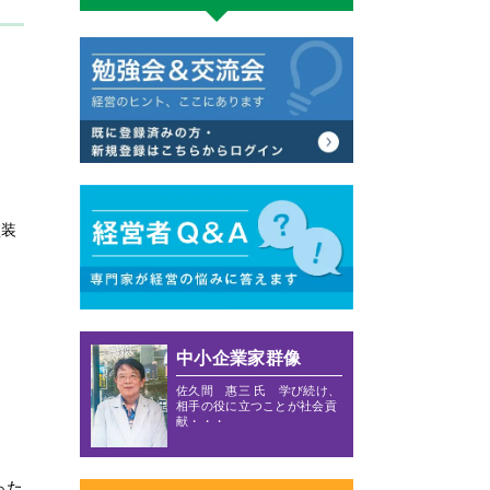
塗装
中小企業家群像
佐久間 惠三 氏 学び続け、
相手の役に立つことが社会貢
献・・・
った