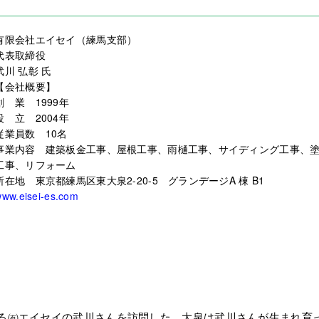
有限会社エイセイ（練馬支部）
代表取締役
武川 弘彰 氏
【会社概要】
創 業 1999年
設 立 2004年
従業員数 10名
事業内容 建築板金工事、屋根工事、雨樋工事、サイディング工事、
工事、リフォーム
所在地 東京都練馬区東大泉2-20-5 グランデージA 棟 B1
ww.eisei-es.com
る㈲エイセイの武川さんを訪問した。大泉は武川さんが生まれ育