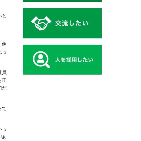
いと
。
。例
思っ
社員
も正
切だ
って
いっ
があ