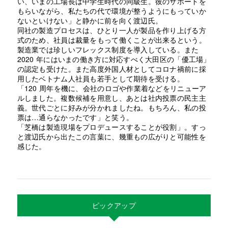
い、いまの工場長は中学生時代の同級生。彼のサポートを
もらいながら、私たちの代で環境が整うようにもっていか
ないといけない」と静かに前を向く渡辺氏。
同社の製造プロセスは、ひとり一人が製品を作り上げる方
式のため、社員は裁量をもって働くことが出来るという。
製造業では珍しいフレックス制度を導入している。また
2020 年にはいまの働き方に対応すべく大田区の「優工場」
の認定も受けた。また高度外国人材としてコロナ禍前に採
用したベトナム人社員も若手として期待を受ける。
「120 周年を機に、会社のロゴや作業着などをリニューア
ルしました。複数候補を用意し、あとは社内投票の民主主
義。世代ごとに好みが分かれましたね。もちろん、私の投
票は…通らなかったです」と笑う。
「芝橋は製造現場をプロデュースすることが役割」。すっ
と渡辺氏から出たこの言葉に、幾重もの広がりと可能性を
感じた。
ピックアップ