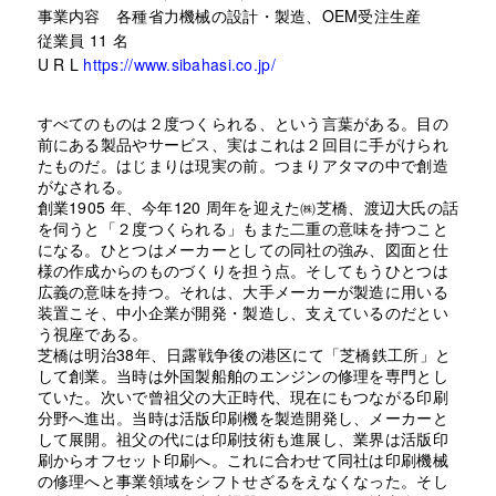
事業内容 各種省力機械の設計・製造、OEM受注生産
従業員 11 名
U R L
https://www.sibahasi.co.jp/
すべてのものは２度つくられる、という言葉がある。目の
前にある製品やサービス、実はこれは２回目に手がけられ
たものだ。はじまりは現実の前。つまりアタマの中で創造
がなされる。
創業1905 年、今年120 周年を迎えた㈱芝橋、渡辺大氏の話
を伺うと「２度つくられる」もまた二重の意味を持つこと
になる。ひとつはメーカーとしての同社の強み、図面と仕
様の作成からのものづくりを担う点。そしてもうひとつは
広義の意味を持つ。それは、大手メーカーが製造に用いる
装置こそ、中小企業が開発・製造し、支えているのだとい
う視座である。
芝橋は明治38年、日露戦争後の港区にて「芝橋鉄工所」と
して創業。当時は外国製船舶のエンジンの修理を専門とし
ていた。次いで曾祖父の大正時代、現在にもつながる印刷
分野へ進出。当時は活版印刷機を製造開発し、メーカーと
して展開。祖父の代には印刷技術も進展し、業界は活版印
刷からオフセット印刷へ。これに合わせて同社は印刷機械
の修理へと事業領域をシフトせざるをえなくなった。そし