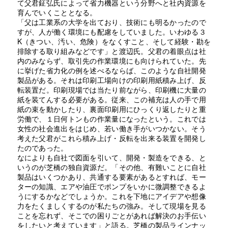
て父君鉦弘氏によって省力機器という分野へと社内資源を
育んでいくこととなる。
「父は工業系の大学を出ており、技術にも明るかったので
すが、人が働く環境にも配慮をしていました。いわゆる３
K（きつい、汚い、危険）をなくすこと、そして経験・勘を
排除する取り組みなどです」と渡辺氏。父君の着眼点は社
内のみならず、取引先の作業環境にも向けられていた。先
に挙げた省力化の例を述べるならば、このような自社開発
製品がある。それは印刷工場向けの印刷用紙積み上げ、反
転装置だ。印刷現場では当たり前ながら、印刷機に大量の
紙を装てんする必要がある。従来、この補充は人の手で用
紙の束を動かしたり、裏面印刷用にひっくり返したりと重
労働で、１日何トンもの作業量になったという。これでは
女性の社会進出をはじめ、若い働き手がいつかない。そう
考えた父君がこれら積み上げ・反転を出来る装置を開発し
たのであった。
なによりも自社で図面を引いて、開発・製造をできる、と
いうのが芝橋の独自資源だ。「その他、有難いことに自社
製品はいくつかあり、共通する要素があるとすれば、モー
ターの知識、エアや油圧でポンプをいかに微調整できるよ
うにするかなどでしょうか。これを下地にアイデアや想像
力をたくましくするのが私たちの強み。そして現場を見る
ことを忘れず、そこでの困りごとがあれば解決のお手伝い
をしたいと考えています」と語る。芝橋の製品ラインナッ