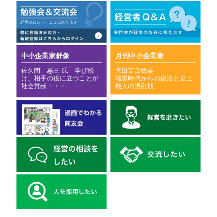
中小企業家群像
月刊中小企業家
佐久間 惠三 氏 学び続
大田支部総会
け、相手の役に立つことが
暗黒時代からの復活と史上
社会貢献・・・
最大の混乱期