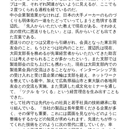
プは一見、それぞれ関連がないように見えるが、ここでも
２度つくられる過程を経ているのだ。
中小企業製造業がなければ、日本の大手メーカーのものづ
くりも弱体化の一途をたどっていってしまうと危惧する渡
辺氏。「先人からいただいた教えで現在がある。それゆえ
次の世代に恩送りをしたい」とは、氏からいくども出てき
た言葉である。
恩送りのひとつは父君から引継がれ、会員となった東京同
友会のこと。もうひとつは社内のことだ。渡辺氏は現在、
大田支部長を務めるが先輩経営者からいただいてきた助言
には考えさせられることが多かったという。また支部では
製造部会の立ち上げにも携わった。現在は大田支部内での
製造業会員の交流はさることながら、インターンシップ生
の受け入れと受け皿企業の輪は支部を超え、ネットワーク
を整えている最中。加えて広島県福山市と東大阪の各地同
友会との交流も実施。また受講した成文化セミナーを通し
て、「ツクル を つくる」という経営理念を生み出すことも
できた。
そして社内では先代からの社員と若手社員の技術継承に取
り組んでいる。「当社の製品は長年愛用くださる企業が多
く、その保守も重要。これには図面を見ながらどのように
整備をするかなどの知見が求められます。先達たちが作っ
てくれた技術をどのように次の世代に渡していくか。幸