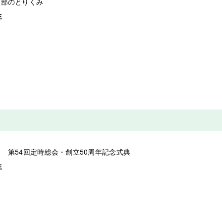
支部のとりくみ
人生
 第54回定時総会・創立50周年記念式典
人生