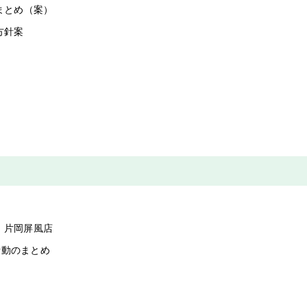
のまとめ（案）
動方針案
）片岡屏風店
活動のまとめ