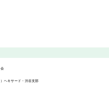
談会
株）ヘキサード・渋谷支部