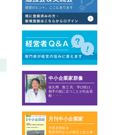
中小企業家群像
佐久間 惠三 氏 学び続け、
相手の役に立つことが社会貢
献・・・
月刊中小企業家
大田支部総会
暗黒時代からの復活と史上最