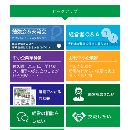
ピックアップ
中小企業家群像
月刊中小企業家
佐久間 惠三 氏 学び続
大田支部総会
け、相手の役に立つことが
暗黒時代からの復活と史上
社会貢献・・・
最大の混乱期