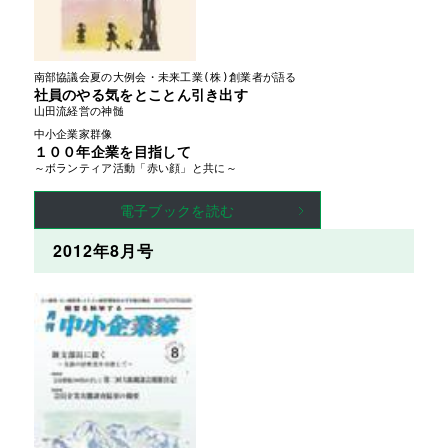
南部協議会夏の大例会・未来工業(株)創業者が語る
社員のやる気をとことん引き出す
山田流経営の神髄
中小企業家群像
１００年企業を目指して
～ボランティア活動「赤い顔」と共に～
電子ブックを読む
2012年8月号