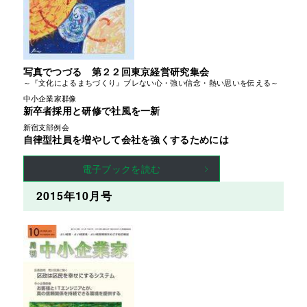
写真でつづる 第２２回東京経営研究集会
～『文化によるまちづくり』ブレない心・強い信念・熱い思いを伝える～
中小企業家群像
新卒者採用と研修で社風を一新
新宿支部例会
自律型社員を増やして会社を強くするためには
電子ブックを読む
2015年10月号