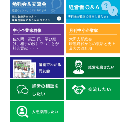
中小企業家群像
月刊中小企業家
佐久間 惠三 氏 学び続
大田支部総会
け、相手の役に立つことが
暗黒時代からの復活と史上
社会貢献・・・
最大の混乱期