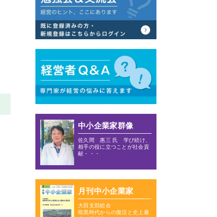
中小企業家群像
佐久間 惠三 氏 学び続け、
相手の役に立つことが社会貢
献・・・
月刊中小企業家
大田支部総会
暗黒時代からの復活と史上最